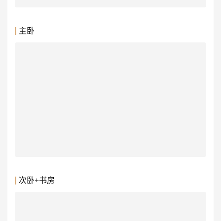
主卧
次卧+书房